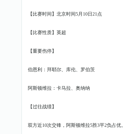
【比赛时间】北京时间5月10日21点
【比赛性质】英超
【重要伤停】
伯恩利：拜耶尔、库伦、罗伯茨
阿斯顿维拉：卡马拉、奥纳纳
【过往战绩】
双方近10次交锋，阿斯顿维拉5胜3平2负占优。