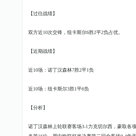
【过往战绩】
双方近10次交锋，纽卡斯尔6胜2平2负占优。
【近期战绩】
近10场：诺丁汉森林7胜2平1负
近10场：纽卡斯尔3胜1平6负
【分析】
诺丁汉森林上轮联赛客场3-1力克切尔西，豪取各项