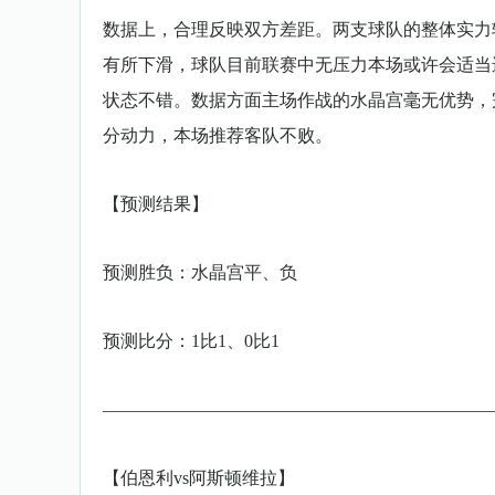
数据上，合理反映双方差距。两支球队的整体实力
有所下滑，球队目前联赛中无压力本场或许会适当
状态不错。数据方面主场作战的水晶宫毫无优势，
分动力，本场推荐客队不败。
【预测结果】
预测胜负：水晶宫平、负
预测比分：1比1、0比1
——————————————————————
【伯恩利vs阿斯顿维拉】