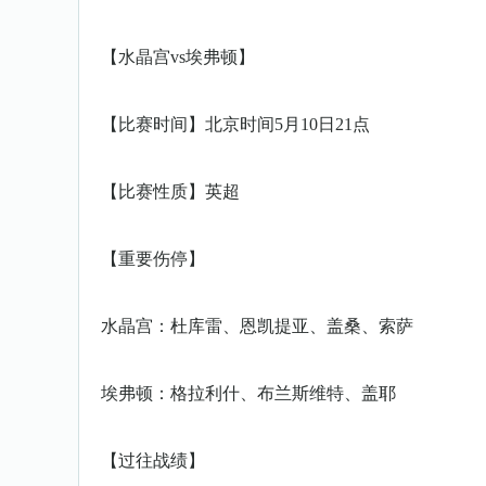
【水晶宫vs埃弗顿】
【比赛时间】北京时间5月10日21点
【比赛性质】英超
【重要伤停】
水晶宫：杜库雷、恩凯提亚、盖桑、索萨
埃弗顿：格拉利什、布兰斯维特、盖耶
【过往战绩】