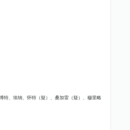
博特、埃纳、怀特（疑）、桑加雷（疑）、穆里略