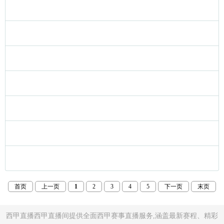
2026年07月16日 火花VS山猫 W
2026年07月16日_WNBA 女武神
2026年07月15日_WNBA 神秘人
2026年07月14日 波特兰火焰VS阳
2026年07月13日_自由人VS多伦多
2026年07月13日_风暴VS神秘人
2026年07月13日_WNBA 天空V
首页
上一页
1
2
3
4
5
下一页
末页
2026年07月13日_狂热VS王牌 W
西甲直播西甲直播间提供全面西甲赛事直播服务,涵盖最新赛程、精彩