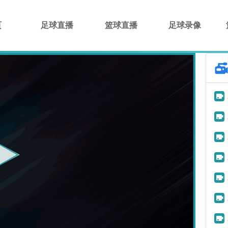
页
足球直播
篮球直播
足球录像