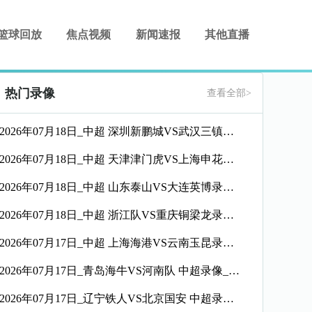
篮球回放
焦点视频
新闻速报
其他直播
热门录像
查看全部>
2026年07月18日_中超 深圳新鹏城VS武汉三镇录像_全场录像【高清回放】
2026年07月18日_中超 天津津门虎VS上海申花录像_全场录像【视频集锦】
2026年07月18日_中超 山东泰山VS大连英博录像_全场录像【全场回放】
2026年07月18日_中超 浙江队VS重庆铜梁龙录像_全场录像【视频集锦】
2026年07月17日_中超 上海海港VS云南玉昆录像_全场录像【视频集锦】
2026年07月17日_青岛海牛VS河南队 中超录像_高清录像【全场回放】
2026年07月17日_辽宁铁人VS北京国安 中超录像_全场录像【高清回放】