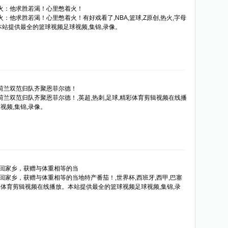
热火：他求胜若渴！心里憋着火！
：他求胜若渴！心里憋着火！有好戏看了,NBA,篮球,Z原创,热火,字母
本站提供最全的篮球视频足球视频,集锦,录像。
！荷兰双范归队齐聚恩菲尔德！
荷兰双范归队齐聚恩菲尔德！,英超,热刺,足球,精彩体育剪辑视频在线播
视频,集锦,录像。
安回家乡，获赠与体重相等的当
安回家乡，获赠与体重相等的当地特产番茄！,世界杯,西班牙,西甲,巴塞
精彩体育剪辑视频在线播放。本站提供最全的篮球视频足球视频,集锦,录