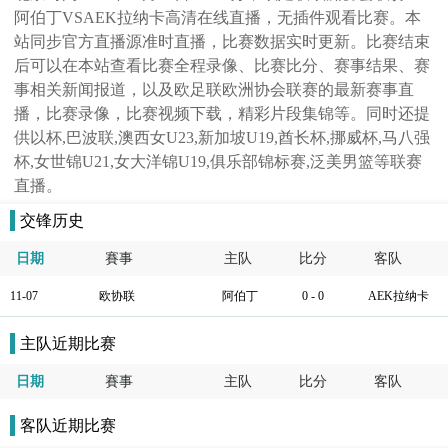
阿伯丁VSAEK拉纳卡高清在线直播，无插件观看比赛。本
站同步官方直播源准时直播，比赛数据实时更新。比赛结束
后可以在本站查看比赛全程录像、比赛比分、赛事结果、赛
事相关新闻报道，以及欧足联欧洲协会联赛的最新赛事直
播，比赛录像，比赛视频下载，精彩片段集锦等。同时还提
供以杯,巴波联,澳西女U23,新加坡U19,酋长杯,挪威杯,马八强
杯,女世锦U21,女大洋锦U19,俱乐部锦标赛,泛美男篮等联赛
直播。
交锋历史
日期
賽事
主队
比分
客队
11-07
欧协联
阿伯丁
0 - 0
AEK拉纳卡
主队近期比赛
日期
賽事
主队
比分
客队
客队近期比赛