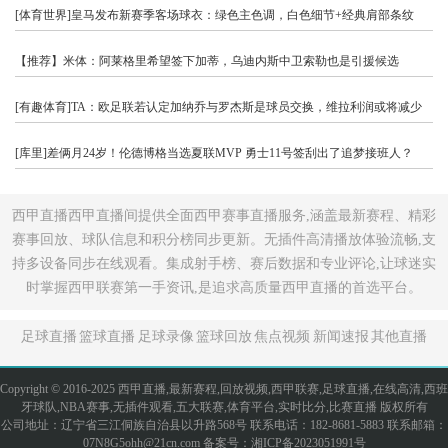
[体育世界]皇马发布新赛季客场球衣：绿色主色调，白色细节+经典肩部条纹
【推荐】米体：阿莱格里希望签下加蒂，乌迪内斯中卫索勒也是引援候选
[有趣体育]TA：欧足联若认定加纳乔与罗杰斯是球员交换，维拉利润或将减少
[库里]差俩月24岁！伦德博格当选夏联MVP 勇士11号签刮出了追梦接班人？
西甲直播西甲直播间提供全面西甲赛事直播服务,涵盖最新赛程、精彩
赛事回放、球队信息和积分榜同步更新。无插件高清播放体验流畅,支
持多设备同步在线观看。集成射手榜、赛后数据和专业评论,让球迷实
时掌握西甲联赛第一手资讯,是追求高质量西甲直播的首选平台。
足球直播
篮球直播
足球录像
篮球回放
焦点视频
新闻速报
其他直播
Copyright © 2016-2025 西甲直播,最新赛程,回放视频,西甲联赛,足球直播,在线高清,西班
牙球队,NBA赛事,无插件观看,五大联赛,体育平台,实时比分,比赛直播 版权所有
公司地址：辽宁省三江侗族自治县以升路568号 联系电话：182-8681-5883 联系邮箱：
07N8G5ohh@21cn.com 备案号：
湘ICP备2023051991号