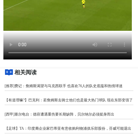
相关阅读
[推荐]费记：詹姆斯渴望与马克西联手 也喜欢76人的队史底蕴和热情球迷
【有道理嘛?】巴克利：若詹姆斯去骑士他们也是最大热门球队 现在东部变强了
[西甲]塞尔电台：德容遭遇重伤要长期缺阵，贝尔纳尔必须挺身而出
【足球】TA：印度裔企业家巴蒂亚有意收购利物浦俱乐部股份，芬威可能退出