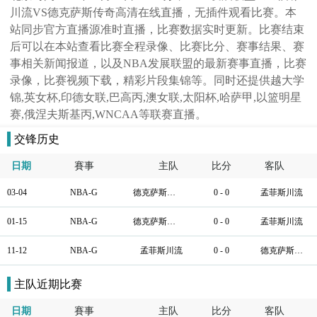
川流VS德克萨斯传奇高清在线直播，无插件观看比赛。本
站同步官方直播源准时直播，比赛数据实时更新。比赛结束
后可以在本站查看比赛全程录像、比赛比分、赛事结果、赛
事相关新闻报道，以及NBA发展联盟的最新赛事直播，比赛
录像，比赛视频下载，精彩片段集锦等。同时还提供越大学
锦,英女杯,印德女联,巴高丙,澳女联,太阳杯,哈萨甲,以篮明星
赛,俄涅夫斯基丙,WNCAA等联赛直播。
交锋历史
日期
賽事
主队
比分
客队
03-04
NBA-G
德克萨斯传奇
0 - 0
孟菲斯川流
01-15
NBA-G
德克萨斯传奇
0 - 0
孟菲斯川流
11-12
NBA-G
孟菲斯川流
0 - 0
德克萨斯传奇
主队近期比赛
日期
賽事
主队
比分
客队