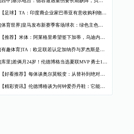
[西甲]塞尔电台：德容遭遇重伤要长期缺阵，贝尔纳尔必须挺身而
【足球】TA：印度裔企业家巴蒂亚有意收购利物浦俱乐部股份，芬
[体育世界]皇马发布新赛季客场球衣：绿色主色调，白色细节+经
【推荐】米体：阿莱格里希望签下加蒂，乌迪内斯中卫索勒也是引援
[有趣体育]TA：欧足联若认定加纳乔与罗杰斯是球员交换，维拉
[库里]差俩月24岁！伦德博格当选夏联MVP 勇士11号签刮
【好看推荐】每体谈奥尔莫蜕变：从替补到绝对主力，在大场面他总
【精彩资讯】伦德博格谈为何钟爱乔丹鞋：它能赋予我魔力 我肯定