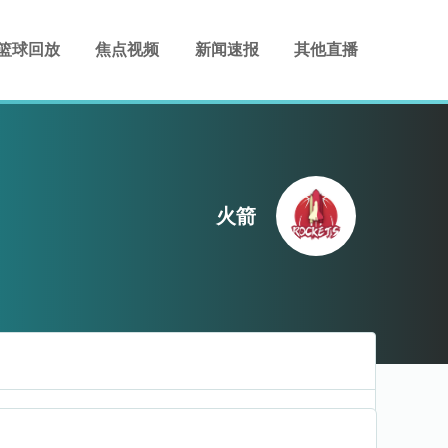
篮球回放
焦点视频
新闻速报
其他直播
火箭