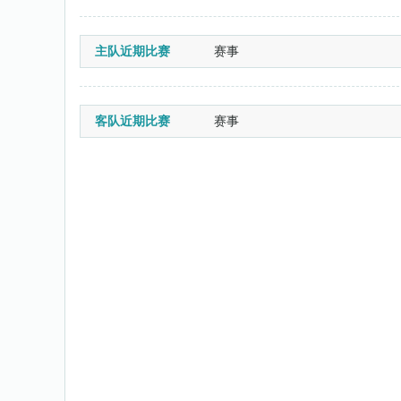
主队近期比赛
赛事
客队近期比赛
赛事