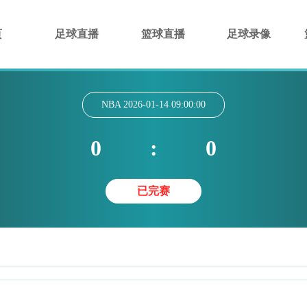
页
足球直播
篮球直播
足球录像
NBA
2026-01-14 09:00:00
0
:
0
已完赛