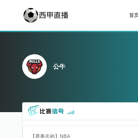
首
公牛
【赛事名称】
NBA