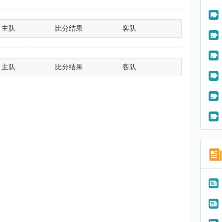
主队
比分结果
客队
主队
比分结果
客队