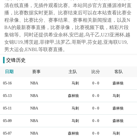
清在线直播，无插件观看比赛。本站同步官方直播源准时直
播，比赛数据实时更新。比赛结束后可以在本站查看比赛全
程录像、比赛比分、赛事结果、赛事相关新闻报道，以及N
BA的最新赛事直播，比赛录像，比赛视频下载，精彩片段
集锦等。同时还提供希业余杯,安巴超,乌干乙,U23亚洲杯,越
女锦U19,博茨超,菲律甲,法罗乙,哥斯甲,芬女超,亚海联U19,
男大运会,ENBL等联赛直播。
交锋历史
日期
賽事
主队
比分
客队
05-16
NBA
马刺
0 - 0
森林狼
05-13
NBA
森林狼
0 - 0
马刺
05-11
NBA
马刺
0 - 0
森林狼
05-09
NBA
马刺
0 - 0
森林狼
05-07
NBA
森林狼
0 - 0
马刺