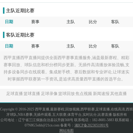
主队近期比赛
日期
賽事
主队
比分
客队
客队近期比赛
日期
賽事
主队
比分
客队
西甲直播西甲直播间提供全面西甲赛事直播服务,涵盖最新赛程、精彩
赛事回放、球队信息和积分榜同步更新。无插件高清播放体验流畅,支
持多设备同步在线观看。集成射手榜、赛后数据和专业评论,让球迷实
时掌握西甲联赛第一手资讯,是追求高质量西甲直播的首选平台。
足球直播
篮球直播
足球录像
篮球回放
焦点视频
新闻速报
其他直播
Copyright © 2016-2025 西甲直播,最新赛程,回放视频,西甲联赛,足球直播,在线高清,西班
牙球队,NBA赛事,无插件观看,五大联赛,体育平台,实时比分,比赛直播 版权所有
公司地址：辽宁省三江侗族自治县以升路568号 联系电话：182-8681-5883 联系邮箱：
07N8G5ohh@21cn.com 备案号：
湘ICP备2023051991号
网站地图