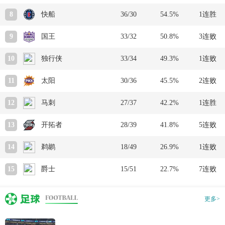
8
快船
36/30
54.5%
1连胜
9
国王
33/32
50.8%
3连败
10
独行侠
33/34
49.3%
1连败
11
太阳
30/36
45.5%
2连败
12
马刺
27/37
42.2%
1连胜
13
开拓者
28/39
41.8%
5连败
14
鹈鹕
18/49
26.9%
1连败
15
爵士
15/51
22.7%
7连败
更多>