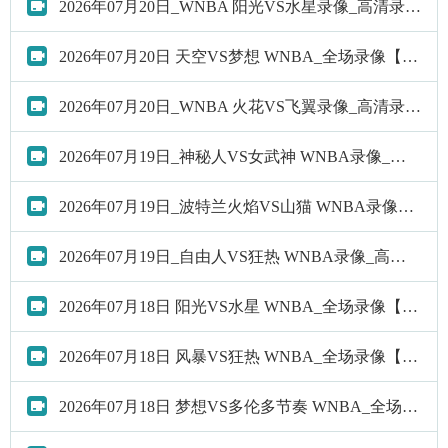
2026年07月20日_WNBA 阳光VS水星录像_高清录像【全场回放】
2026年07月20日 天空VS梦想 WNBA_全场录像【全场回放】
2026年07月20日_WNBA 火花VS飞翼录像_高清录像【全场回放】
2026年07月19日_神秘人VS女武神 WNBA录像_高清录像【全场回放】
2026年07月19日_波特兰火焰VS山猫 WNBA录像_全场录像【视频集锦】
2026年07月19日_自由人VS狂热 WNBA录像_高清录像【全场回放】
2026年07月18日 阳光VS水星 WNBA_全场录像【视频集锦】
2026年07月18日 风暴VS狂热 WNBA_全场录像【全场回放】
2026年07月18日 梦想VS多伦多节奏 WNBA_全场录像【视频集锦】