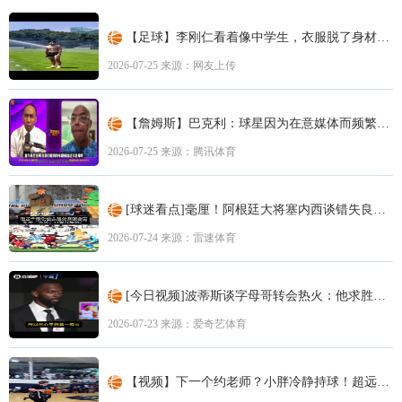
【足球】李刚仁看着像中学生，衣服脱了身材吊炸天！怪不得对抗上
2026-07-25 来源：网友上传
【詹姆斯】巴克利：球星因为在意媒体而频繁转会，一切从詹姆斯开
2026-07-25 来源：腾讯体育
[球迷看点]毫厘！阿根廷大将塞内西谈错失良机：那画面永远不会
2026-07-24 来源：雷速体育
[今日视频]波蒂斯谈字母哥转会热火：他求胜若渴！心里憋着火！
2026-07-23 来源：爱奇艺体育
【视频】下一个约老师？小胖冷静持球！超远三分绝杀！在海外爆火